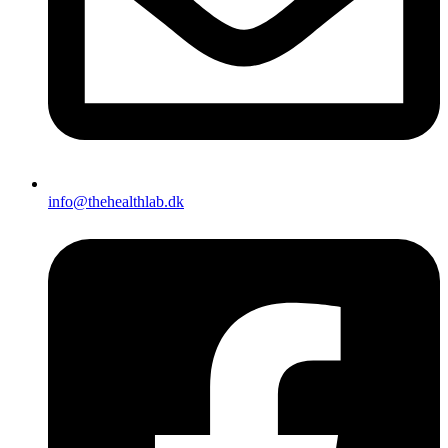
info@thehealthlab.dk